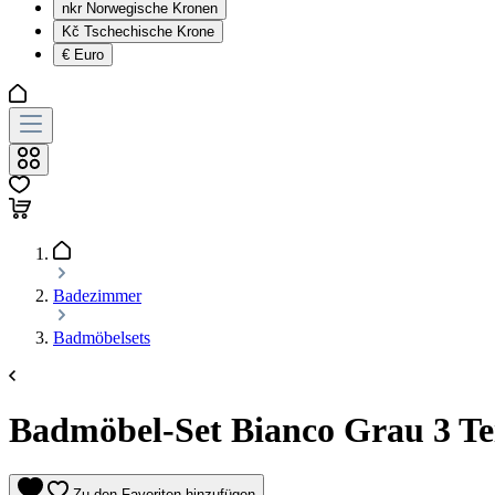
nkr
Norwegische Kronen
Kč
Tschechische Krone
€
Euro
Badezimmer
Badmöbelsets
Badmöbel-Set Bianco Grau 3 Tei
Zu den Favoriten hinzufügen