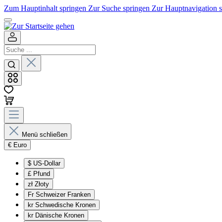
Zum Hauptinhalt springen
Zur Suche springen
Zur Hauptnavigation 
Menü schließen
€
Euro
$
US-Dollar
£
Pfund
zł
Złoty
Fr
Schweizer Franken
kr
Schwedische Kronen
kr
Dänische Kronen