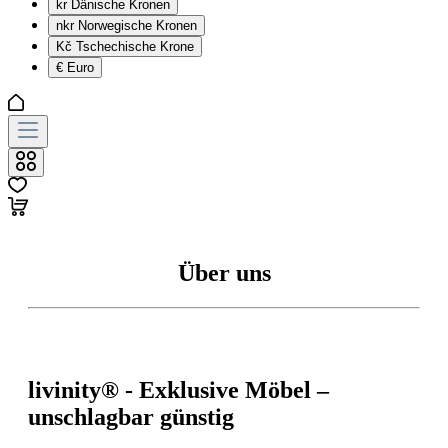
kr
Dänische Kronen
nkr
Norwegische Kronen
Kč
Tschechische Krone
€
Euro
Über uns
livinity® - Exklusive Möbel –
unschlagbar günstig