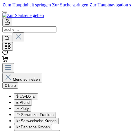
Zum Hauptinhalt springen
Zur Suche springen
Zur Hauptnavigation 
Menü schließen
€
Euro
$
US-Dollar
£
Pfund
zł
Złoty
Fr
Schweizer Franken
kr
Schwedische Kronen
kr
Dänische Kronen