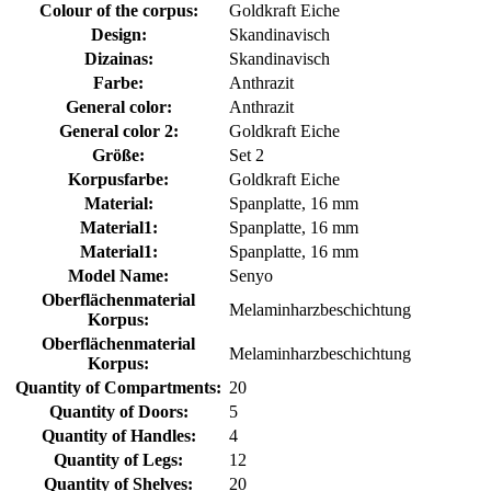
Colour of the corpus:
Goldkraft Eiche
Design:
Skandinavisch
Dizainas:
Skandinavisch
Farbe:
Anthrazit
General color:
Anthrazit
General color 2:
Goldkraft Eiche
Größe:
Set 2
Korpusfarbe:
Goldkraft Eiche
Material:
Spanplatte, 16 mm
Material1:
Spanplatte, 16 mm
Material1:
Spanplatte, 16 mm
Model Name:
Senyo
Oberflächenmaterial
Melaminharzbeschichtung
Korpus:
Oberflächenmaterial
Melaminharzbeschichtung
Korpus:
Quantity of Compartments:
20
Quantity of Doors:
5
Quantity of Handles:
4
Quantity of Legs:
12
Quantity of Shelves:
20