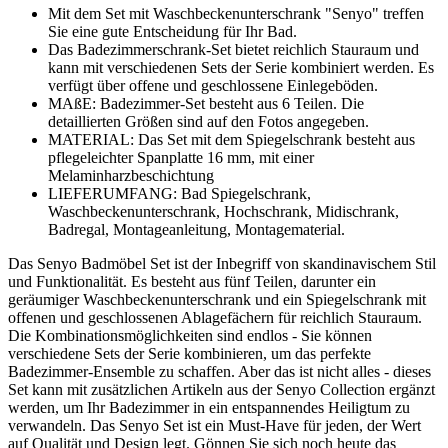
Mit dem Set mit Waschbeckenunterschrank "Senyo" treffen
Sie eine gute Entscheidung für Ihr Bad.
Das Badezimmerschrank-Set bietet reichlich Stauraum und
kann mit verschiedenen Sets der Serie kombiniert werden. Es
verfügt über offene und geschlossene Einlegeböden.
MAßE: Badezimmer-Set besteht aus 6 Teilen. Die
detaillierten Größen sind auf den Fotos angegeben.
MATERIAL: Das Set mit dem Spiegelschrank besteht aus
pflegeleichter Spanplatte 16 mm, mit einer
Melaminharzbeschichtung
LIEFERUMFANG: Bad Spiegelschrank,
Waschbeckenunterschrank, Hochschrank, Midischrank,
Badregal, Montageanleitung, Montagematerial.
Das Senyo Badmöbel Set ist der Inbegriff von skandinavischem Stil
und Funktionalität. Es besteht aus fünf Teilen, darunter ein
geräumiger Waschbeckenunterschrank und ein Spiegelschrank mit
offenen und geschlossenen Ablagefächern für reichlich Stauraum.
Die Kombinationsmöglichkeiten sind endlos - Sie können
verschiedene Sets der Serie kombinieren, um das perfekte
Badezimmer-Ensemble zu schaffen. Aber das ist nicht alles - dieses
Set kann mit zusätzlichen Artikeln aus der Senyo Collection ergänzt
werden, um Ihr Badezimmer in ein entspannendes Heiligtum zu
verwandeln. Das Senyo Set ist ein Must-Have für jeden, der Wert
auf Qualität und Design legt. Gönnen Sie sich noch heute das