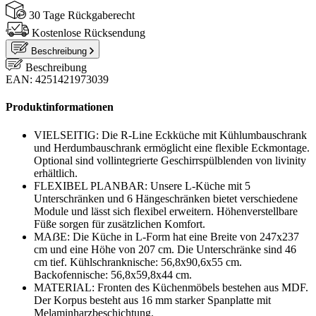
30 Tage Rückgaberecht
Kostenlose Rücksendung
Beschreibung
Beschreibung
EAN: 4251421973039
Produktinformationen
VIELSEITIG: Die R-Line Eckküche mit Kühlumbauschrank
und Herdumbauschrank ermöglicht eine flexible Eckmontage.
Optional sind vollintegrierte Geschirrspülblenden von livinity
erhältlich.
FLEXIBEL PLANBAR: Unsere L-Küche mit 5
Unterschränken und 6 Hängeschränken bietet verschiedene
Module und lässt sich flexibel erweitern. Höhenverstellbare
Füße sorgen für zusätzlichen Komfort.
MAẞE: Die Küche in L-Form hat eine Breite von 247x237
cm und eine Höhe von 207 cm. Die Unterschränke sind 46
cm tief. Kühlschranknische: 56,8x90,6x55 cm.
Backofennische: 56,8x59,8x44 cm.
MATERIAL: Fronten des Küchenmöbels bestehen aus MDF.
Der Korpus besteht aus 16 mm starker Spanplatte mit
Melaminharzbeschichtung.