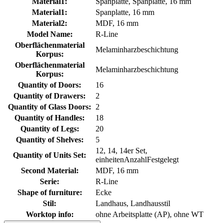
Material1:
Spanplatte, Spanplatte, 16 mm
Material1:
Spanplatte, 16 mm
Material2:
MDF, 16 mm
Model Name:
R-Line
Oberflächenmaterial
Melaminharzbeschichtung
Korpus:
Oberflächenmaterial
Melaminharzbeschichtung
Korpus:
Quantity of Doors:
16
Quantity of Drawers:
2
Quantity of Glass Doors:
2
Quantity of Handles:
18
Quantity of Legs:
20
Quantity of Shelves:
5
12, 14, 14er Set,
Quantity of Units Set:
einheitenAnzahlFestgelegt
Second Material:
MDF, 16 mm
Serie:
R-Line
Shape of furniture:
Ecke
Stil:
Landhaus, Landhausstil
Worktop info:
ohne Arbeitsplatte (AP), ohne WT