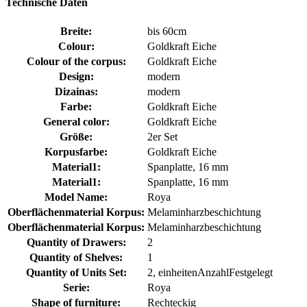
Technische Daten
Breite:
bis 60cm
Colour:
Goldkraft Eiche
Colour of the corpus:
Goldkraft Eiche
Design:
modern
Dizainas:
modern
Farbe:
Goldkraft Eiche
General color:
Goldkraft Eiche
Größe:
2er Set
Korpusfarbe:
Goldkraft Eiche
Material1:
Spanplatte, 16 mm
Material1:
Spanplatte, 16 mm
Model Name:
Roya
Oberflächenmaterial Korpus:
Melaminharzbeschichtung
Oberflächenmaterial Korpus:
Melaminharzbeschichtung
Quantity of Drawers:
2
Quantity of Shelves:
1
Quantity of Units Set:
2, einheitenAnzahlFestgelegt
Serie:
Roya
Shape of furniture:
Rechteckig