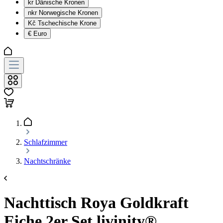
kr
Dänische Kronen
nkr
Norwegische Kronen
Kč
Tschechische Krone
€
Euro
Schlafzimmer
Nachtschränke
Nachttisch Roya Goldkraft
Eiche 2er Set livinity®