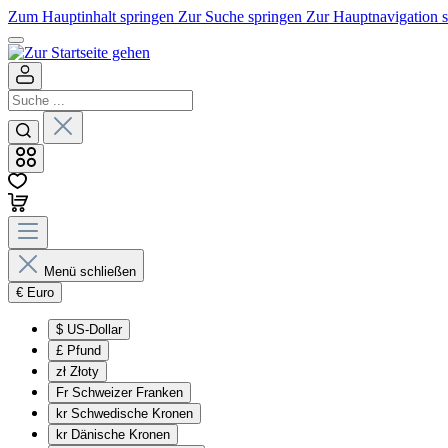
Zum Hauptinhalt springen
Zur Suche springen
Zur Hauptnavigation 
Menü schließen
€
Euro
$
US-Dollar
£
Pfund
zł
Złoty
Fr
Schweizer Franken
kr
Schwedische Kronen
kr
Dänische Kronen