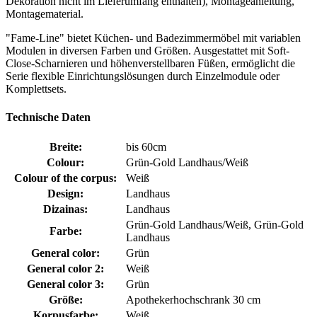
Dekoration nicht im Lieferumfang enthalten), Montageanleitung,
Montagematerial.
"Fame-Line" bietet Küchen- und Badezimmermöbel mit variablen
Modulen in diversen Farben und Größen. Ausgestattet mit Soft-
Close-Scharnieren und höhenverstellbaren Füßen, ermöglicht die
Serie flexible Einrichtungslösungen durch Einzelmodule oder
Komplettsets.
Technische Daten
Breite:
bis 60cm
Colour:
Grün-Gold Landhaus/Weiß
Colour of the corpus:
Weiß
Design:
Landhaus
Dizainas:
Landhaus
Grün-Gold Landhaus/Weiß, Grün-Gold
Farbe:
Landhaus
General color:
Grün
General color 2:
Weiß
General color 3:
Grün
Größe:
Apothekerhochschrank 30 cm
Korpusfarbe:
Weiß