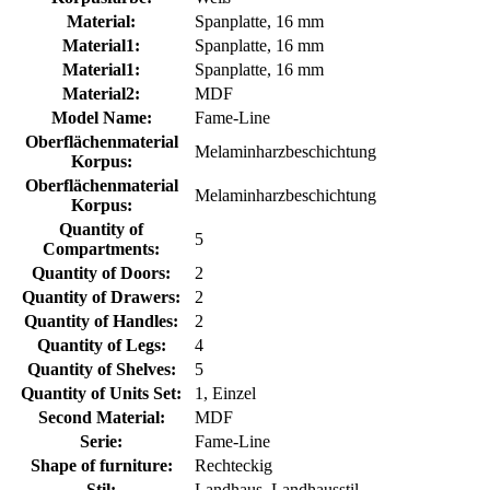
Material:
Spanplatte, 16 mm
Material1:
Spanplatte, 16 mm
Material1:
Spanplatte, 16 mm
Material2:
MDF
Model Name:
Fame-Line
Oberflächenmaterial
Melaminharzbeschichtung
Korpus:
Oberflächenmaterial
Melaminharzbeschichtung
Korpus:
Quantity of
5
Compartments:
Quantity of Doors:
2
Quantity of Drawers:
2
Quantity of Handles:
2
Quantity of Legs:
4
Quantity of Shelves:
5
Quantity of Units Set:
1, Einzel
Second Material:
MDF
Serie:
Fame-Line
Shape of furniture:
Rechteckig
Stil:
Landhaus, Landhausstil