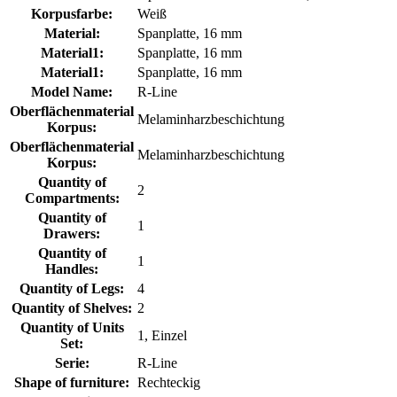
Korpusfarbe:
Weiß
Material:
Spanplatte, 16 mm
Material1:
Spanplatte, 16 mm
Material1:
Spanplatte, 16 mm
Model Name:
R-Line
Oberflächenmaterial
Melaminharzbeschichtung
Korpus:
Oberflächenmaterial
Melaminharzbeschichtung
Korpus:
Quantity of
2
Compartments:
Quantity of
1
Drawers:
Quantity of
1
Handles:
Quantity of Legs:
4
Quantity of Shelves:
2
Quantity of Units
1, Einzel
Set:
Serie:
R-Line
Shape of furniture:
Rechteckig