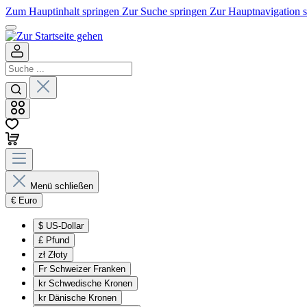
Zum Hauptinhalt springen
Zur Suche springen
Zur Hauptnavigation 
Menü schließen
€
Euro
$
US-Dollar
£
Pfund
zł
Złoty
Fr
Schweizer Franken
kr
Schwedische Kronen
kr
Dänische Kronen