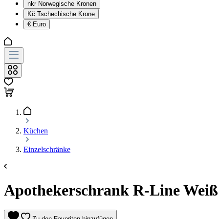
nkr
Norwegische Kronen
Kč
Tschechische Krone
€
Euro
Küchen
Einzelschränke
Apothekerschrank R-Line Weiß H
Zu den Favoriten hinzufügen