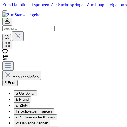
Zum Hauptinhalt springen
Zur Suche springen
Zur Hauptnavigation 
Menü schließen
€
Euro
$
US-Dollar
£
Pfund
zł
Złoty
Fr
Schweizer Franken
kr
Schwedische Kronen
kr
Dänische Kronen