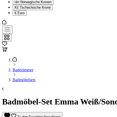
nkr
Norwegische Kronen
Kč
Tschechische Krone
€
Euro
Badezimmer
Badmöbelsets
Badmöbel-Set Emma Weiß/Sonoma
Zu den Favoriten hinzufügen