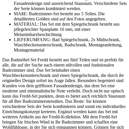
Fassadendesign und ausreichend Stauraum. Verschiedene Sets
der Serie können kombiniert werden.
MAßE: Badezimmer-Set besteht aus 5 Teilen. Die
detaillierten Größen sind auf den Fotos angegeben.
MATERIAL: Das Set mit dem Spiegelschrank besteht aus
pflegeleichter Spanplatte 16 mm, mit einer
Melaminharzbeschichtung
LIEFERUMFANG: Bad Spiegelschrank, 2x Midischrank,
Waschbeckenunterschrank, Badschrank, Montageanleitung,
Montagematerial
Das Badmöbel Set Fredd besteht aus fünf Teilen und ist perfekt für
alle, die auf der Suche nach einem stilvollen und funktionalen
Badezimmer sind. Das Set beinhaltet einen
Waschbeckenunterschrank und einen Spiegelschrank, die durch ihr
originelles Design sofort ins Auge fallen. Besonders begeistert sind
Kunden von dem grifflosen Fassadendesign, das dem Set eine
moderne und minimalistische Note verleiht. Doch nicht nur optisch
kann das Fredd-Set punkten, denn es bietet auch reichlich Stauraum
für all Ihre Badezimmerutensilien. Das Beste: Sie können
verschiedene Sets der Serie kombinieren und somit ein individuelles
Einrichtungskonzept kreieren. Ergänzt werden kann das Set mit
weiteren Artikeln aus der Fredd-Kollektion. Mit dem Fredd-Set
bringen Sie frischen Wind in Ihr Badezimmer und schaffen eine
Wohlfühloase, in der Sie sich entspannen können. Gönnen Sie sich