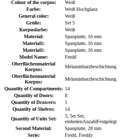
Colour of the corpus:
Weiß
Farbe:
Weiß Hochglanz
General color:
Weiß
Größe:
Set 5
Korpusfarbe:
Weiß
Material:
Spanplatte, 16 mm
Material1:
Spanplatte, 16 mm
Material1:
Spanplatte, 16 mm
Model Name:
Fredd
Oberflächenmaterial
Melaminharzbeschichtung
Korpus:
Oberflächenmaterial
Melaminharzbeschichtung
Korpus:
Quantity of Compartments:
14
Quantity of Doors:
8
Quantity of Drawers:
1
Quantity of Shelves:
14
5, 5er Set,
Quantity of Units Set:
einheitenAnzahlFestgelegt
Second Material:
Spanplatte, 28 mm
Serie:
Fredd, Freddy