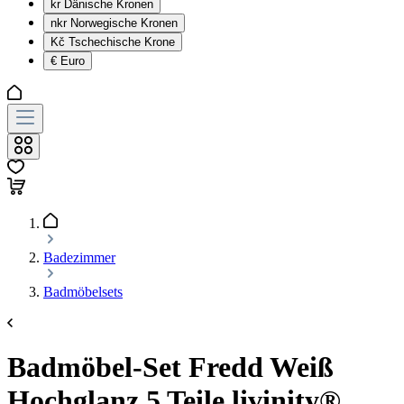
kr
Dänische Kronen
nkr
Norwegische Kronen
Kč
Tschechische Krone
€
Euro
Badezimmer
Badmöbelsets
Badmöbel-Set Fredd Weiß
Hochglanz 5 Teile livinity®