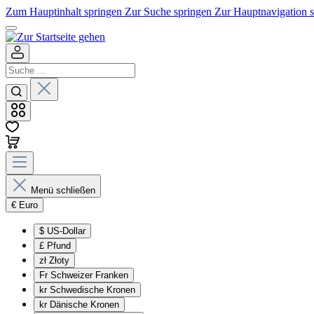
Zum Hauptinhalt springen
Zur Suche springen
Zur Hauptnavigation 
Menü schließen
€
Euro
$
US-Dollar
£
Pfund
zł
Złoty
Fr
Schweizer Franken
kr
Schwedische Kronen
kr
Dänische Kronen