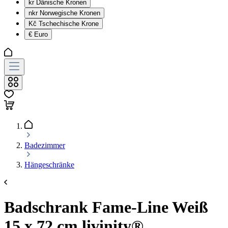
kr
Dänische Kronen
nkr
Norwegische Kronen
Kč
Tschechische Krone
€
Euro
Badezimmer
Hängeschränke
Badschrank Fame-Line Weiß
15 x 72 cm livinity®