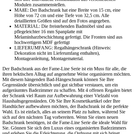
Modulen zusammenstellen.
MAßE: Der Badschrank hat eine Breite von 15 cm, eine
Höhe von 72 cm und eine Tiefe von 32,5 cm. Alle
detaillierten Größen sind auf den Fotos angegeben.
MATERIAL: Die freistehenden Badmöbel sind aus
pflegeleichter 16 mm Spanplatte mit
Melaminharzbeschichtung gefertigt. Die Fronten sind aus
hochwertigem MDF gefertigt
LIEFERUMFANG: Regalhängeschrank (Hinweis:
Dekoration nicht im Lieferumfang enthalten),
Montageanleitung, Montagematerial.
Der Badschrank aus der Fame-Line Serie ist ein Muss für alle, die
ihren hektischen Alltag auf angenehme Weise organisieren möchten.
Mit diesem hängenden Bad-Hängeschrank können Sie Ihre
Gegenstände übersichtlich und gut sichtbar verstauen, um ein
aufgeräumtes Badezimmer zu schaffen. Mit 4 offenen Regalen bietet
der Schrank viel Raum zur Aufbewahrung einer Vielzahl von
Haushaltsgegenständen. Ob Sie Ihre Kosmetikartikel oder Ihre
Handtücher aufbewahren möchten, der Badschrank ist die perfekte
Wahl. Es ist einfach, alles an seinem Platz zu halten, während Sie
sich auf den nächsten Tag vorbereiten. Wenn Sie einen neuen
Badschrank benötigen, ist die Fame-Line Serie die ideale Wahl für
Sie. Gönnen Sie sich den Luxus eines organisierten Badezimmers
und erleben Sie die Erleichterung, die Ordnung mit sich bringt.