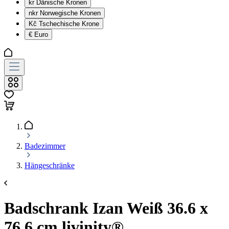
kr
Dänische Kronen
nkr
Norwegische Kronen
Kč
Tschechische Krone
€
Euro
Badezimmer
Hängeschränke
Badschrank Izan Weiß 36.6 x
76.6 cm livinity®