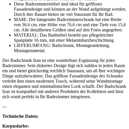
Diese Badezimmermöbel sind ideal für griffloses
Fassadendesign und können an der Wand aufgehängt werden.
Durch ihre Bauart bieten sie viel Stauraum für Ihr Bad.
MAßE: Der hängender Badezimmerschrank hat eine Breite
von 36.6 cm, eine Höhe von 76,6 cm und eine Tiefe von 15,6
cm. Alle detaillierten Größen sind auf den Fotos angegeben.
MATERIAL: Das Badmöbel besteht aus pflegeleichter
Spanplatte 16 mm, mit einer Melaminharzbeschichtung
LIEFERUMFANG: Badschrank, Montageanleitung,
Montagematerial.
Der Badschrank Izan ist eine wunderbare Ergänzung für jedes
Badezimmer. Sein diskretes Design fügt sich nahtlos in jeden Raum
ein und bietet gleichzeitig reichlich Stauraum, um all Ihre wichtigen
Dinge aufzubewahren. Das grifflose Fassadendesign des Schranks
verleiht ihm einen modernen Touch, während seine Wandmontage
einen eleganten und minimalistischen Look schafft. Der Badschrank
Izan ist kompatibel mit anderen Produkten der Kollektion und lässt
sich somit perfekt in Ihr Badezimmer integrieren.
---
Technische Daten:
Korpusfarbe: