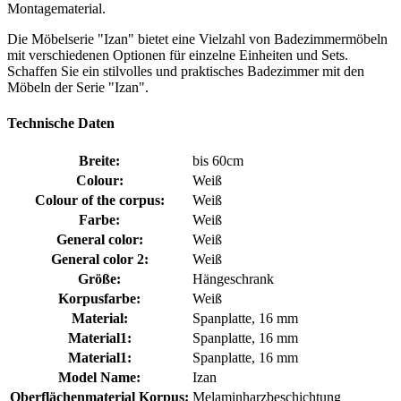
Montagematerial.
Die Möbelserie "Izan" bietet eine Vielzahl von Badezimmermöbeln
mit verschiedenen Optionen für einzelne Einheiten und Sets.
Schaffen Sie ein stilvolles und praktisches Badezimmer mit den
Möbeln der Serie "Izan".
Technische Daten
Breite:
bis 60cm
Colour:
Weiß
Colour of the corpus:
Weiß
Farbe:
Weiß
General color:
Weiß
General color 2:
Weiß
Größe:
Hängeschrank
Korpusfarbe:
Weiß
Material:
Spanplatte, 16 mm
Material1:
Spanplatte, 16 mm
Material1:
Spanplatte, 16 mm
Model Name:
Izan
Oberflächenmaterial Korpus:
Melaminharzbeschichtung