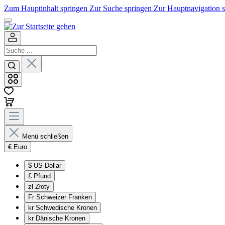
Zum Hauptinhalt springen
Zur Suche springen
Zur Hauptnavigation 
Menü schließen
€
Euro
$
US-Dollar
£
Pfund
zł
Złoty
Fr
Schweizer Franken
kr
Schwedische Kronen
kr
Dänische Kronen