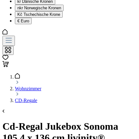
kr
Dänische Kronen
nkr
Norwegische Kronen
Kč
Tschechische Krone
€
Euro
Wohnzimmer
CD-Regale
Cd-Regal Jukebox Sonoma
105.4 x 136 cm livinity®