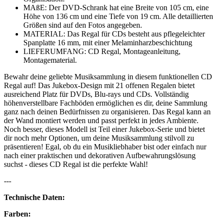
MAßE: Der DVD-Schrank hat eine Breite von 105 cm, eine
Höhe von 136 cm und eine Tiefe von 19 cm. Alle detaillierten
Größen sind auf den Fotos angegeben.
MATERIAL: Das Regal für CDs besteht aus pflegeleichter
Spanplatte 16 mm, mit einer Melaminharzbeschichtung
LIEFERUMFANG: CD Regal, Montageanleitung,
Montagematerial.
Bewahr deine geliebte Musiksammlung in diesem funktionellen CD
Regal auf! Das Jukebox-Design mit 21 offenen Regalen bietet
ausreichend Platz für DVDs, Blu-rays und CDs. Vollständig
höhenverstellbare Fachböden ermöglichen es dir, deine Sammlung
ganz nach deinen Bedürfnissen zu organisieren. Das Regal kann an
der Wand montiert werden und passt perfekt in jedes Ambiente.
Noch besser, dieses Modell ist Teil einer Jukebox-Serie und bietet
dir noch mehr Optionen, um deine Musiksammlung stilvoll zu
präsentieren! Egal, ob du ein Musikliebhaber bist oder einfach nur
nach einer praktischen und dekorativen Aufbewahrungslösung
suchst - dieses CD Regal ist die perfekte Wahl!
---
Technische Daten:
Farben: