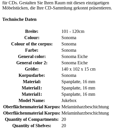
für CDs. Gestalten Sie Ihren Raum mit diesen einzigartigen
Möbelstücken, die Ihre CD-Sammlung gekonnt präsentieren.
Technische Daten
Breite:
101 - 120cm
Colour:
Sonoma
Colour of the corpus:
Sonoma
Farbe:
Sonoma
General color:
Sonoma Eiche
General color 2:
Sonoma Eiche
Größe:
140 x 102 x 15 cm
Korpusfarbe:
Sonoma
Material:
Spanplatte, 16 mm
Material1:
Spanplatte, 16 mm
Material1:
Spanplatte, 16 mm
Model Name:
Jukebox
Oberflächenmaterial Korpus:
Melaminharzbeschichtung
Oberflächenmaterial Korpus:
Melaminharzbeschichtung
Quantity of Compartments:
20
Quantity of Shelves:
20