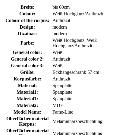
Breite:
bis 60cm
Colour:
Weiß Hochglanz/Anthrazit
Colour of the corpus:
Anthrazit
Design:
modern
Dizainas:
modern
Weiß Hochglanz, Weiß
Farbe:
Hochglanz/Anthrazit
General color:
Weiß
General color 2:
Anthrazit
General color 3:
Weiß
Größe:
Eckhängeschrank 57 cm
Korpusfarbe:
Anthrazit
Material:
Spanplatte
Material1:
Spanplatte
Material1:
Spanplatte
Material2:
MDF
Model Name:
Fame-Line
Oberflächenmaterial
Melaminharzbeschichtung
Korpus:
Oberflächenmaterial
Melaminharzbeschichtung