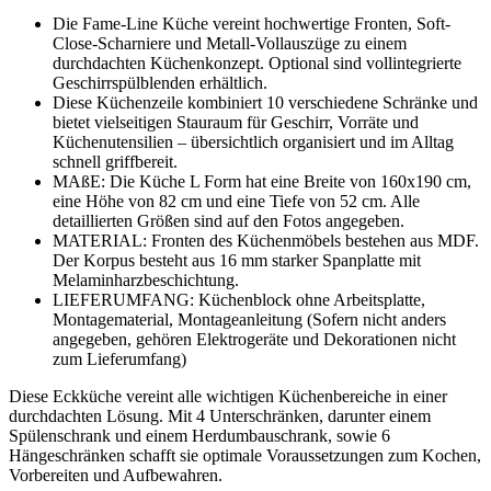
Die Fame-Line Küche vereint hochwertige Fronten, Soft-
Close-Scharniere und Metall-Vollauszüge zu einem
durchdachten Küchenkonzept. Optional sind vollintegrierte
Geschirrspülblenden erhältlich.
Diese Küchenzeile kombiniert 10 verschiedene Schränke und
bietet vielseitigen Stauraum für Geschirr, Vorräte und
Küchenutensilien – übersichtlich organisiert und im Alltag
schnell griffbereit.
MAßE: Die Küche L Form hat eine Breite von 160x190 cm,
eine Höhe von 82 cm und eine Tiefe von 52 cm. Alle
detaillierten Größen sind auf den Fotos angegeben.
MATERIAL: Fronten des Küchenmöbels bestehen aus MDF.
Der Korpus besteht aus 16 mm starker Spanplatte mit
Melaminharzbeschichtung.
LIEFERUMFANG: Küchenblock ohne Arbeitsplatte,
Montagematerial, Montageanleitung (Sofern nicht anders
angegeben, gehören Elektrogeräte und Dekorationen nicht
zum Lieferumfang)
Diese Eckküche vereint alle wichtigen Küchenbereiche in einer
durchdachten Lösung. Mit 4 Unterschränken, darunter einem
Spülenschrank und einem Herdumbauschrank, sowie 6
Hängeschränken schafft sie optimale Voraussetzungen zum Kochen,
Vorbereiten und Aufbewahren.