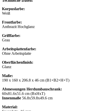
Technische Daten:
Korpusfarbe:
Weiß
Frontfarbe:
Anthrazit Hochglanz
Grifffarbe:
Grau
Arbeitsplattenfarbe:
Ohne Arbeitsplatte
Oberflächenfinish:
Glanz
Maße:
190 x 160 x 206.8 x 46 cm (B1×B2×H×T)
Abmessungen Herdumbauschrank:
60x81.6x51.6 cm (BxHxT)
Innenmaße
56.8x59.8x49.6 сm
Material: