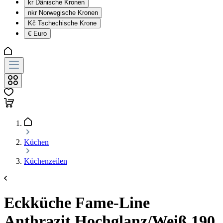
kr
Dänische Kronen
nkr
Norwegische Kronen
Kč
Tschechische Krone
€
Euro
Küchen
Küchenzeilen
Eckküche Fame-Line
Anthrazit Hochglanz/Weiß 190