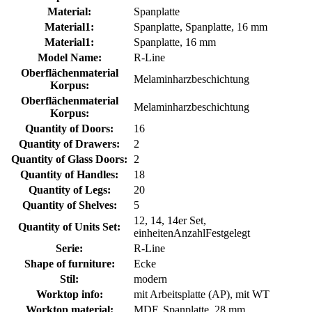
Material:
Spanplatte
Material1:
Spanplatte, Spanplatte, 16 mm
Material1:
Spanplatte, 16 mm
Model Name:
R-Line
Oberflächenmaterial
Melaminharzbeschichtung
Korpus:
Oberflächenmaterial
Melaminharzbeschichtung
Korpus:
Quantity of Doors:
16
Quantity of Drawers:
2
Quantity of Glass Doors:
2
Quantity of Handles:
18
Quantity of Legs:
20
Quantity of Shelves:
5
12, 14, 14er Set,
Quantity of Units Set:
einheitenAnzahlFestgelegt
Serie:
R-Line
Shape of furniture:
Ecke
Stil:
modern
Worktop info:
mit Arbeitsplatte (AP), mit WT
Worktop material:
MDF, Spanplatte, 28 mm