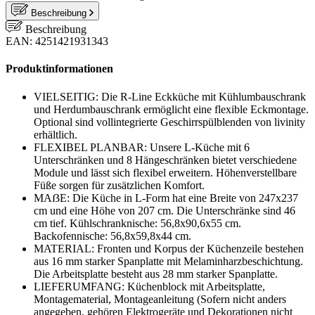
Beschreibung
Beschreibung
EAN: 4251421931343
Produktinformationen
VIELSEITIG: Die R-Line Eckküche mit Kühlumbauschrank
und Herdumbauschrank ermöglicht eine flexible Eckmontage.
Optional sind vollintegrierte Geschirrspülblenden von livinity
erhältlich.
FLEXIBEL PLANBAR: Unsere L-Küche mit 6
Unterschränken und 8 Hängeschränken bietet verschiedene
Module und lässt sich flexibel erweitern. Höhenverstellbare
Füße sorgen für zusätzlichen Komfort.
MAẞE: Die Küche in L-Form hat eine Breite von 247x237
cm und eine Höhe von 207 cm. Die Unterschränke sind 46
cm tief. Kühlschranknische: 56,8x90,6x55 cm.
Backofennische: 56,8x59,8x44 cm.
MATERIAL: Fronten und Korpus der Küchenzeile bestehen
aus 16 mm starker Spanplatte mit Melaminharzbeschichtung.
Die Arbeitsplatte besteht aus 28 mm starker Spanplatte.
LIEFERUMFANG: Küchenblock mit Arbeitsplatte,
Montagematerial, Montageanleitung (Sofern nicht anders
angegeben, gehören Elektrogeräte und Dekorationen nicht