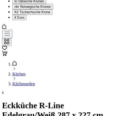
kr
Dänische Kronen
nkr
Norwegische Kronen
Kč
Tschechische Krone
€
Euro
Küchen
Küchenzeilen
Eckküche R-Line
Edelgrau/Weiß 287 x 227 cm,