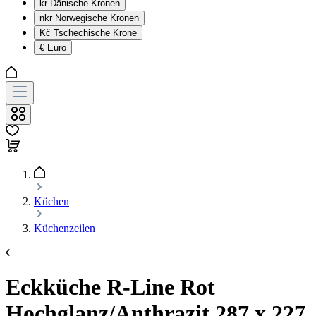
kr
Dänische Kronen
nkr
Norwegische Kronen
Kč
Tschechische Krone
€
Euro
Küchen
Küchenzeilen
Eckküche R-Line Rot
Hochglanz/Anthrazit 287 x 227