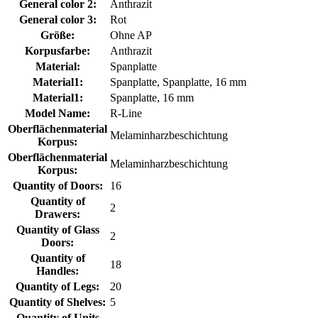
General color 2:
Anthrazit
General color 3:
Rot
Größe:
Ohne AP
Korpusfarbe:
Anthrazit
Material:
Spanplatte
Material1:
Spanplatte, Spanplatte, 16 mm
Material1:
Spanplatte, 16 mm
Model Name:
R-Line
Oberflächenmaterial
Melaminharzbeschichtung
Korpus:
Oberflächenmaterial
Melaminharzbeschichtung
Korpus:
Quantity of Doors:
16
Quantity of
2
Drawers:
Quantity of Glass
2
Doors:
Quantity of
18
Handles:
Quantity of Legs:
20
Quantity of Shelves:
5
Quantity of Units