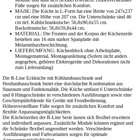
Füße sorgen für zusätzlichen Komfort.
MAẞE: Die Küche in L-Form hat eine Breite von 247x237
cm und eine Höhe von 207 cm. Die Unterschränke sind 46
cm tief. Kühlschranknische: 56,8x90,6x55 cm.
Backofennische: 56,8x59,8x44 cm.
MATERIAL: Die Fronten und der Korpus der Küchenzeile
bestehen aus 16 mm starker Spanplatte mit
Melaminharzbeschichtung.
LIEFERUMFANG: Küchenblock ohne Arbeitsplatte,
Montagematerial, Montageanleitung (Sofern nicht anders
angegeben, gehören Elektrogeräte und Dekorationen nicht
zum Lieferumfang)
Die R-Line Eckküche mit Kühlumbauschrank und
Herdumbauschrank bietet eine durchdachte Kombination aus
Stauraum und Funktionalität. Die Küche umfasst 6 Unterschränke
und 8 Hängeschränke in verschiedenen Ausführungen sowie eine
Geschirrspülerblende für Geräte mit Frontbedienung.
Höhenverstellbare Füße sorgen für zusätzlichen Komfort und
flexible Anpassungsmöglichkeiten.
Die Küchenzeilen der R-Line Serie lassen sich flexibel erweitern
und individuell anpassen. Zusätzliche Module können ergänzt und
die Schränke flexibel angeordnet werden. Verschiedene
Ausführungen und Farbvarianten sorgen für optimale
Anpassungsmöglichkeiten.