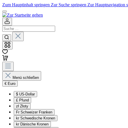
Zum Hauptinhalt springen
Zur Suche springen
Zur Hauptnavigation 
Menü schließen
€
Euro
$
US-Dollar
£
Pfund
zł
Złoty
Fr
Schweizer Franken
kr
Schwedische Kronen
kr
Dänische Kronen