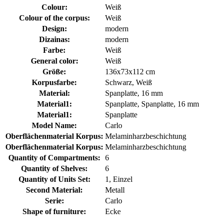
Colour:
Weiß
Colour of the corpus:
Weiß
Design:
modern
Dizainas:
modern
Farbe:
Weiß
General color:
Weiß
Größe:
136x73x112 cm
Korpusfarbe:
Schwarz, Weiß
Material:
Spanplatte, 16 mm
Material1:
Spanplatte, Spanplatte, 16 mm
Material1:
Spanplatte
Model Name:
Carlo
Oberflächenmaterial Korpus:
Melaminharzbeschichtung
Oberflächenmaterial Korpus:
Melaminharzbeschichtung
Quantity of Compartments:
6
Quantity of Shelves:
6
Quantity of Units Set:
1, Einzel
Second Material:
Metall
Serie:
Carlo
Shape of furniture:
Ecke