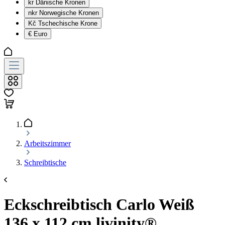
kr
Dänische Kronen
nkr
Norwegische Kronen
Kč
Tschechische Krone
€
Euro
Arbeitszimmer
Schreibtische
Eckschreibtisch Carlo Weiß
136 x 112 cm livinity®