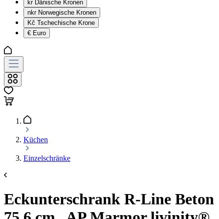
kr
Dänische Kronen
nkr
Norwegische Kronen
Kč
Tschechische Krone
€
Euro
Küchen
Einzelschränke
Eckunterschrank R-Line Beton
75.6 cm , AP Marmor livinity®