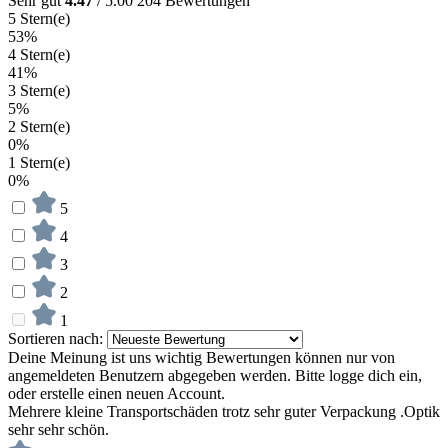
Sehr gut
4.47
/ 5.00
204 Bewertungen
5 Stern(e)
53%
4 Stern(e)
41%
3 Stern(e)
5%
2 Stern(e)
0%
1 Stern(e)
0%
5
4
3
2
1
Sortieren nach:
Deine Meinung ist uns wichtig
Bewertungen können nur von
angemeldeten Benutzern abgegeben werden. Bitte logge dich ein,
oder erstelle einen neuen Account.
Mehrere kleine Transportschäden trotz sehr guter Verpackung .Optik
sehr sehr schön.