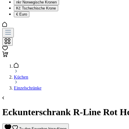
nkr
Norwegische Kronen
Kč
Tschechische Krone
€
Euro
Küchen
Einzelschränke
Eckunterschrank R-Line Rot Ho
Zu den Favoriten hinzufügen