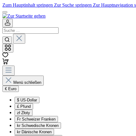
Zum Hauptinhalt springen
Zur Suche springen
Zur Hauptnavigation 
Menü schließen
€
Euro
$
US-Dollar
£
Pfund
zł
Złoty
Fr
Schweizer Franken
kr
Schwedische Kronen
kr
Dänische Kronen