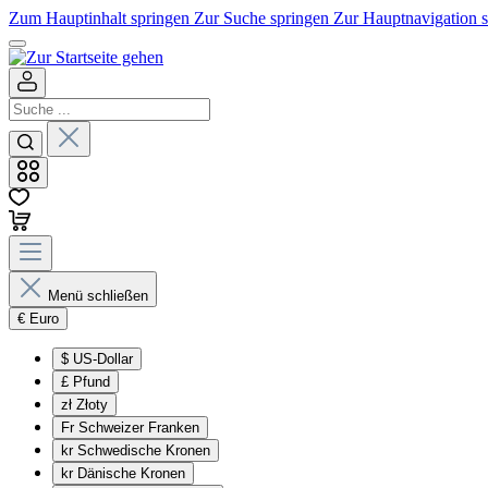
Zum Hauptinhalt springen
Zur Suche springen
Zur Hauptnavigation 
Menü schließen
€
Euro
$
US-Dollar
£
Pfund
zł
Złoty
Fr
Schweizer Franken
kr
Schwedische Kronen
kr
Dänische Kronen