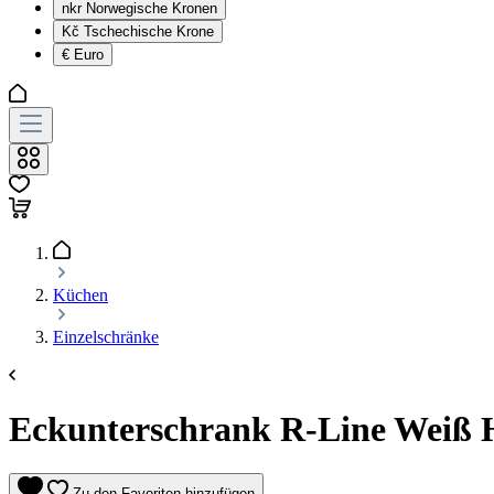
nkr
Norwegische Kronen
Kč
Tschechische Krone
€
Euro
Küchen
Einzelschränke
Eckunterschrank R-Line Weiß H
Zu den Favoriten hinzufügen