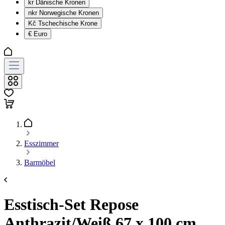
kr
Dänische Kronen
nkr
Norwegische Kronen
Kč
Tschechische Krone
€
Euro
Esszimmer
Barmöbel
Esstisch-Set Repose
Anthrazit/Weiß 67 x 100 cm