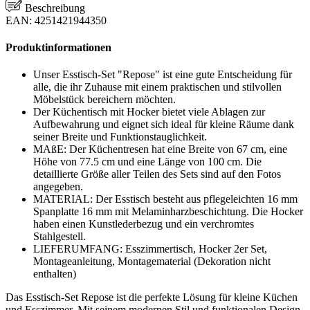
Beschreibung
EAN: 4251421944350
Produktinformationen
Unser Esstisch-Set "Repose" ist eine gute Entscheidung für
alle, die ihr Zuhause mit einem praktischen und stilvollen
Möbelstück bereichern möchten.
Der Küchentisch mit Hocker bietet viele Ablagen zur
Aufbewahrung und eignet sich ideal für kleine Räume dank
seiner Breite und Funktionstauglichkeit.
MAßE: Der Küchentresen hat eine Breite von 67 cm, eine
Höhe von 77.5 cm und eine Länge von 100 cm. Die
detaillierte Größe aller Teilen des Sets sind auf den Fotos
angegeben.
MATERIAL: Der Esstisch besteht aus pflegeleichten 16 mm
Spanplatte 16 mm mit Melaminharzbeschichtung. Die Hocker
haben einen Kunstlederbezug und ein verchromtes
Stahlgestell.
LIEFERUMFANG: Esszimmertisch, Hocker 2er Set,
Montageanleitung, Montagematerial (Dekoration nicht
enthalten)
Das Esstisch-Set Repose ist die perfekte Lösung für kleine Küchen
und Esszimmer. Mit seinem modernen Stil und funktionalen Design