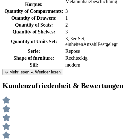
Melaminharzbeschichtung
Korpus:
Quantity of Compartments:
3
Quantity of Drawers:
1
Quantity of Seats:
2
Quantity of Shelves:
3
3, 3er Set,
Quantity of Units Set:
einheitenAnzahlFestgelegt
Serie:
Repose
Shape of furniture:
Rechteckig
Stil:
modern
Mehr lesen
Weniger lesen
Kundenzufriedenheit & Bewertungen