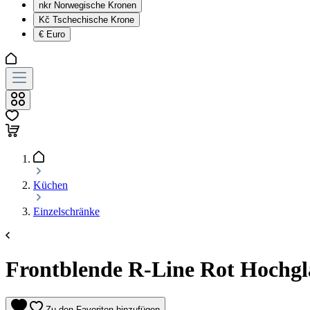
nkr
Norwegische Kronen
Kč
Tschechische Krone
€
Euro
Küchen
Einzelschränke
Frontblende R-Line Rot Hochgla
Zu den Favoriten hinzufügen