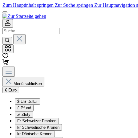
Zum Hauptinhalt springen
Zur Suche springen
Zur Hauptnavigation 
Menü schließen
€
Euro
$
US-Dollar
£
Pfund
zł
Złoty
Fr
Schweizer Franken
kr
Schwedische Kronen
kr
Dänische Kronen