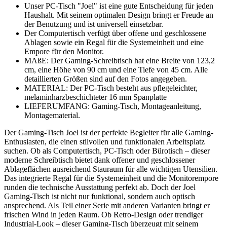
Unser PC-Tisch "Joel" ist eine gute Entscheidung für jeden
Haushalt. Mit seinem optimalen Design bringt er Freude an
der Benutzung und ist universell einsetzbar.
Der Computertisch verfügt über offene und geschlossene
Ablagen sowie ein Regal für die Systemeinheit und eine
Empore für den Monitor.
MAßE: Der Gaming-Schreibtisch hat eine Breite von 123,2
cm, eine Höhe von 90 cm und eine Tiefe von 45 cm. Alle
detaillierten Größen sind auf den Fotos angegeben.
MATERIAL: Der PC-Tisch besteht aus pflegeleichter,
melaminharzbeschichteter 16 mm Spanplatte
LIEFERUMFANG: Gaming-Tisch, Montageanleitung,
Montagematerial.
Der Gaming-Tisch Joel ist der perfekte Begleiter für alle Gaming-
Enthusiasten, die einen stilvollen und funktionalen Arbeitsplatz
suchen. Ob als Computertisch, PC-Tisch oder Bürotisch – dieser
moderne Schreibtisch bietet dank offener und geschlossener
Ablageflächen ausreichend Stauraum für alle wichtigen Utensilien.
Das integrierte Regal für die Systemeinheit und die Monitorempore
runden die technische Ausstattung perfekt ab. Doch der Joel
Gaming-Tisch ist nicht nur funktional, sondern auch optisch
ansprechend. Als Teil einer Serie mit anderen Varianten bringt er
frischen Wind in jeden Raum. Ob Retro-Design oder trendiger
Industrial-Look – dieser Gaming-Tisch überzeugt mit seinem