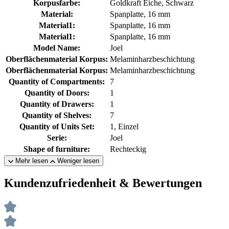
Korpusfarbe:
Goldkraft Eiche, Schwarz
Material:
Spanplatte, 16 mm
Material1:
Spanplatte, 16 mm
Material1:
Spanplatte, 16 mm
Model Name:
Joel
Oberflächenmaterial Korpus:
Melaminharzbeschichtung
Oberflächenmaterial Korpus:
Melaminharzbeschichtung
Quantity of Compartments:
7
Quantity of Doors:
1
Quantity of Drawers:
1
Quantity of Shelves:
7
Quantity of Units Set:
1, Einzel
Serie:
Joel
Shape of furniture:
Rechteckig
Mehr lesen
Weniger lesen
Kundenzufriedenheit & Bewertungen