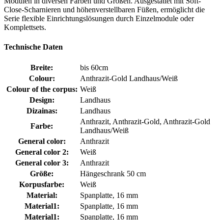
Modulen in diversen Farben und Größen. Ausgestattet mit Soft-
Close-Scharnieren und höhenverstellbaren Füßen, ermöglicht die
Serie flexible Einrichtungslösungen durch Einzelmodule oder
Komplettsets.
Technische Daten
Breite:
bis 60cm
Colour:
Anthrazit-Gold Landhaus/Weiß
Colour of the corpus:
Weiß
Design:
Landhaus
Dizainas:
Landhaus
Anthrazit, Anthrazit-Gold, Anthrazit-Gold
Farbe:
Landhaus/Weiß
General color:
Anthrazit
General color 2:
Weiß
General color 3:
Anthrazit
Größe:
Hängeschrank 50 cm
Korpusfarbe:
Weiß
Material:
Spanplatte, 16 mm
Material1:
Spanplatte, 16 mm
Material1:
Spanplatte, 16 mm