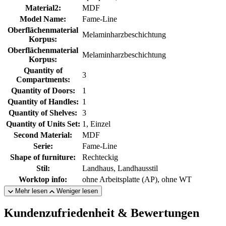
Material2:
MDF
Model Name:
Fame-Line
Oberflächenmaterial
Melaminharzbeschichtung
Korpus:
Oberflächenmaterial
Melaminharzbeschichtung
Korpus:
Quantity of
3
Compartments:
Quantity of Doors:
1
Quantity of Handles:
1
Quantity of Shelves:
3
Quantity of Units Set:
1, Einzel
Second Material:
MDF
Serie:
Fame-Line
Shape of furniture:
Rechteckig
Stil:
Landhaus, Landhausstil
Worktop info:
ohne Arbeitsplatte (AP), ohne WT
Mehr lesen
Weniger lesen
Kundenzufriedenheit & Bewertungen