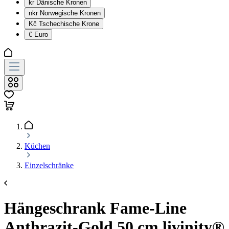
kr
Dänische Kronen
nkr
Norwegische Kronen
Kč
Tschechische Krone
€
Euro
Küchen
Einzelschränke
Hängeschrank Fame-Line
Anthrazit-Gold 50 cm livinity®