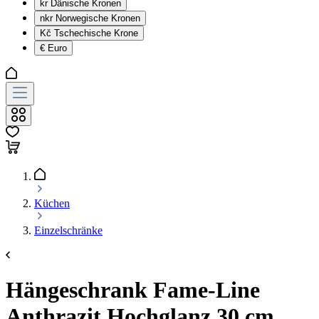
kr
Dänische Kronen
nkr
Norwegische Kronen
Kč
Tschechische Krone
€
Euro
Küchen
Einzelschränke
Hängeschrank Fame-Line
Anthrazit Hochglanz 30 cm