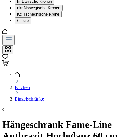
kr
Dänische Kronen
nkr
Norwegische Kronen
Kč
Tschechische Krone
€
Euro
Küchen
Einzelschränke
Hängeschrank Fame-Line
Anthrazit Hochglanz 60 cm