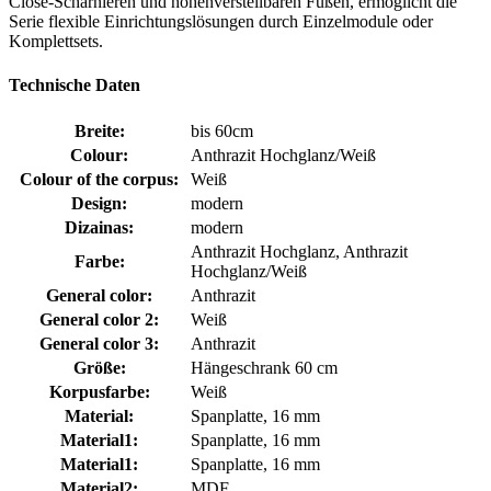
Close-Scharnieren und höhenverstellbaren Füßen, ermöglicht die
Serie flexible Einrichtungslösungen durch Einzelmodule oder
Komplettsets.
Technische Daten
Breite:
bis 60cm
Colour:
Anthrazit Hochglanz/Weiß
Colour of the corpus:
Weiß
Design:
modern
Dizainas:
modern
Anthrazit Hochglanz, Anthrazit
Farbe:
Hochglanz/Weiß
General color:
Anthrazit
General color 2:
Weiß
General color 3:
Anthrazit
Größe:
Hängeschrank 60 cm
Korpusfarbe:
Weiß
Material:
Spanplatte, 16 mm
Material1:
Spanplatte, 16 mm
Material1:
Spanplatte, 16 mm
Material2:
MDF