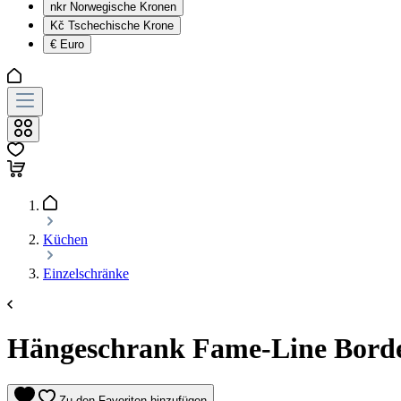
nkr
Norwegische Kronen
Kč
Tschechische Krone
€
Euro
Küchen
Einzelschränke
Hängeschrank Fame-Line Borde
Zu den Favoriten hinzufügen