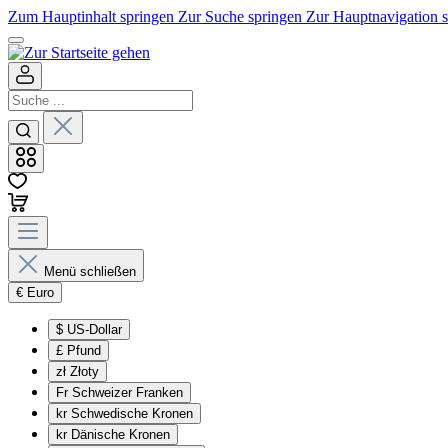
Zum Hauptinhalt springen
Zur Suche springen
Zur Hauptnavigation 
Menü schließen
€
Euro
$
US-Dollar
£
Pfund
zł
Złoty
Fr
Schweizer Franken
kr
Schwedische Kronen
kr
Dänische Kronen