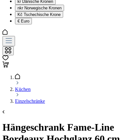
kr
Dänische Kronen
nkr
Norwegische Kronen
Kč
Tschechische Krone
€
Euro
Küchen
Einzelschränke
Hängeschrank Fame-Line
Bordeaux Hochglanz 60 cm