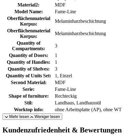
Material2:
MDF
Model Name:
Fame-Line
Oberflächenmaterial
Melaminharzbeschichtung
Korpus:
Oberflächenmaterial
Melaminharzbeschichtung
Korpus:
Quantity of
3
Compartments:
Quantity of Doors:
1
Quantity of Handles:
1
Quantity of Shelves:
3
Quantity of Units Set:
1, Einzel
Second Material:
MDF
Serie:
Fame-Line
Shape of furniture:
Rechteckig
Stil:
Landhaus, Landhausstil
Worktop info:
ohne Arbeitsplatte (AP), ohne WT
Mehr lesen
Weniger lesen
Kundenzufriedenheit & Bewertungen