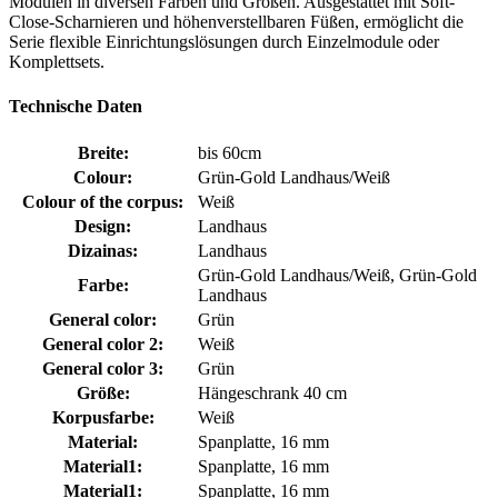
Modulen in diversen Farben und Größen. Ausgestattet mit Soft-
Close-Scharnieren und höhenverstellbaren Füßen, ermöglicht die
Serie flexible Einrichtungslösungen durch Einzelmodule oder
Komplettsets.
Technische Daten
Breite:
bis 60cm
Colour:
Grün-Gold Landhaus/Weiß
Colour of the corpus:
Weiß
Design:
Landhaus
Dizainas:
Landhaus
Grün-Gold Landhaus/Weiß, Grün-Gold
Farbe:
Landhaus
General color:
Grün
General color 2:
Weiß
General color 3:
Grün
Größe:
Hängeschrank 40 cm
Korpusfarbe:
Weiß
Material:
Spanplatte, 16 mm
Material1:
Spanplatte, 16 mm
Material1:
Spanplatte, 16 mm