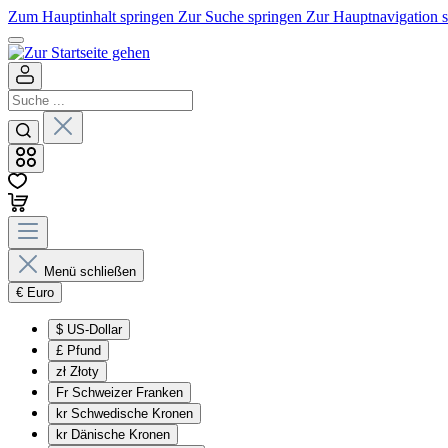
Zum Hauptinhalt springen
Zur Suche springen
Zur Hauptnavigation 
Menü schließen
€
Euro
$
US-Dollar
£
Pfund
zł
Złoty
Fr
Schweizer Franken
kr
Schwedische Kronen
kr
Dänische Kronen