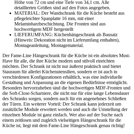
Höhe von 72 cm und eine Tiefe von 34,1 cm. Alle
detaillierten Größen sind auf den Fotos angegeben.
MATERIAL: Der Wandschrank für die Küche besteht aus
pflegeleichter Spanplatte 16 mm, mit einer
Melaminharzbeschichtung. Die Fronten sind aus
hochwertigem MDF hergestellt
LIEFERUMFANG: Küchenhängeschrank als Bausatz
(Hinweis: Dekoration nicht im Lieferumfang enthalten),
Montageanleitung, Montagematerial.
Der Fame-Line Hängeschrank für die Küche ist ein absolutes Must-
Have für alle, die ihre Küche modern und stilvoll einrichten
möchten. Der Schrank ist nicht nur äußerst praktisch und bietet
Stauraum für allerlei Küchenutensilien, sondern er ist auch in
verschiedenen Konfigurationen erhältlich, was eine individuelle
Gestaltung und Anpassung an die eigenen Bedürfnisse ermöglicht.
Besonders hervorzuheben sind die hochwertigen MDF-Fronten und
die Soft-Close-Scharniere, die nicht nur für eine lange Lebensdauer
des Schranks sorgen, sondern auch für ein angenehmes Schließen
der Türen. Ein weiterer Vorteil: Der Schrank kann jederzeit um
zusätzliche Module erweitert werden und auch die Umstellung der
einzelnen Module ist ganz einfach. Wer also auf der Suche nach
einem zeitlosen und zugleich vielseitigen Hängeschrank für die
Küche ist, liegt mit dem Fame-Line Hängeschrank genau richtig!