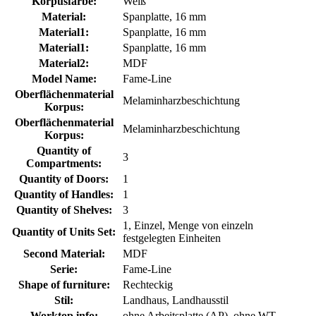
Korpusfarbe:
Weiß
Material:
Spanplatte, 16 mm
Material1:
Spanplatte, 16 mm
Material1:
Spanplatte, 16 mm
Material2:
MDF
Model Name:
Fame-Line
Oberflächenmaterial
Melaminharzbeschichtung
Korpus:
Oberflächenmaterial
Melaminharzbeschichtung
Korpus:
Quantity of
3
Compartments:
Quantity of Doors:
1
Quantity of Handles:
1
Quantity of Shelves:
3
1, Einzel, Menge von einzeln
Quantity of Units Set:
festgelegten Einheiten
Second Material:
MDF
Serie:
Fame-Line
Shape of furniture:
Rechteckig
Stil:
Landhaus, Landhausstil
Worktop info:
ohne Arbeitsplatte (AP), ohne WT