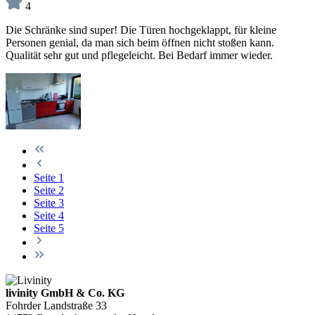
4
Die Schränke sind super! Die Türen hochgeklappt, für kleine
Personen genial, da man sich beim öffnen nicht stoßen kann.
Qualität sehr gut und pflegeleicht. Bei Bedarf immer wieder.
Seite
1
Seite
2
Seite
3
Seite
4
Seite
5
livinity GmbH & Co. KG
Fohrder Landstraße 33