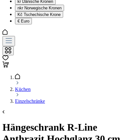
kr
Dänische Kronen
nkr
Norwegische Kronen
Kč
Tschechische Krone
€
Euro
Küchen
Einzelschränke
Hängeschrank R-Line
Anthrazit Hochglanz 30 cm