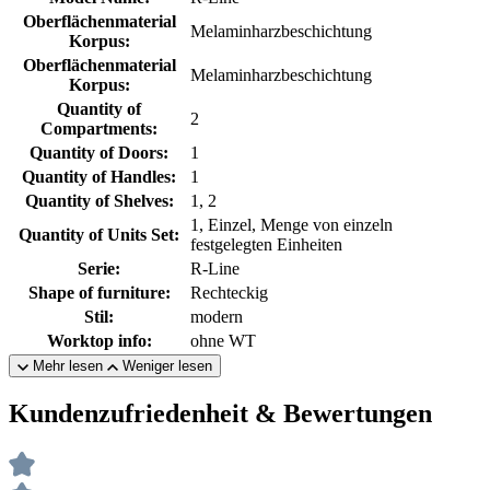
Oberflächenmaterial
Melaminharzbeschichtung
Korpus:
Oberflächenmaterial
Melaminharzbeschichtung
Korpus:
Quantity of
2
Compartments:
Quantity of Doors:
1
Quantity of Handles:
1
Quantity of Shelves:
1, 2
1, Einzel, Menge von einzeln
Quantity of Units Set:
festgelegten Einheiten
Serie:
R-Line
Shape of furniture:
Rechteckig
Stil:
modern
Worktop info:
ohne WT
Mehr lesen
Weniger lesen
Kundenzufriedenheit & Bewertungen