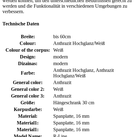
werden können, um den unterschiedlichen Bedürfnissen gerecht zu
werden und die Funktionalität in verschiedenen Umgebungen zu
verbessern.
Technische Daten
Breite:
bis 60cm
Colour:
Anthrazit Hochglanz/Weiß
Colour of the corpus:
Weiß
Design:
modern
Dizainas:
modern
Anthrazit Hochglanz, Anthrazit
Farbe:
Hochglanz/Weiß
General color:
Anthrazit
General color 2:
Weiß
General color 3:
Anthrazit
Größe:
Hängeschrank 30 cm
Korpusfarbe:
Weiß
Material:
Spanplatte, 16 mm
Material1:
Spanplatte, 16 mm
Material1:
Spanplatte, 16 mm
Model Name:
R-Line