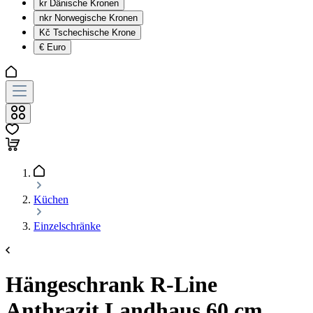
kr
Dänische Kronen
nkr
Norwegische Kronen
Kč
Tschechische Krone
€
Euro
Küchen
Einzelschränke
Hängeschrank R-Line
Anthrazit Landhaus 60 cm