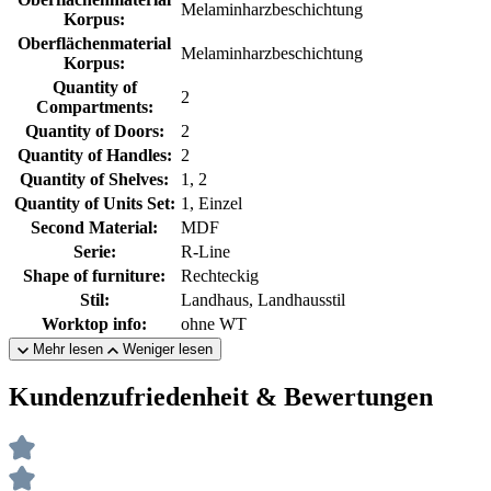
Melaminharzbeschichtung
Korpus:
Oberflächenmaterial
Melaminharzbeschichtung
Korpus:
Quantity of
2
Compartments:
Quantity of Doors:
2
Quantity of Handles:
2
Quantity of Shelves:
1, 2
Quantity of Units Set:
1, Einzel
Second Material:
MDF
Serie:
R-Line
Shape of furniture:
Rechteckig
Stil:
Landhaus, Landhausstil
Worktop info:
ohne WT
Mehr lesen
Weniger lesen
Kundenzufriedenheit & Bewertungen