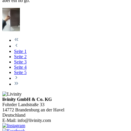
aber ein no go.
Seite
1
Seite
2
Seite
3
Seite
4
Seite
5
livinity GmbH & Co. KG
Fohrder Landstraße 33
14772 Brandenburg an der Havel
Deutschland
E-Mail:
info@livinity.com