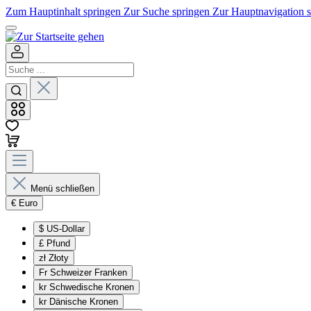
Zum Hauptinhalt springen
Zur Suche springen
Zur Hauptnavigation 
Menü schließen
€
Euro
$
US-Dollar
£
Pfund
zł
Złoty
Fr
Schweizer Franken
kr
Schwedische Kronen
kr
Dänische Kronen