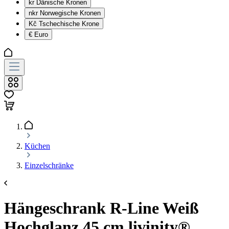
kr
Dänische Kronen
nkr
Norwegische Kronen
Kč
Tschechische Krone
€
Euro
Küchen
Einzelschränke
Hängeschrank R-Line Weiß
Hochglanz 45 cm livinity®