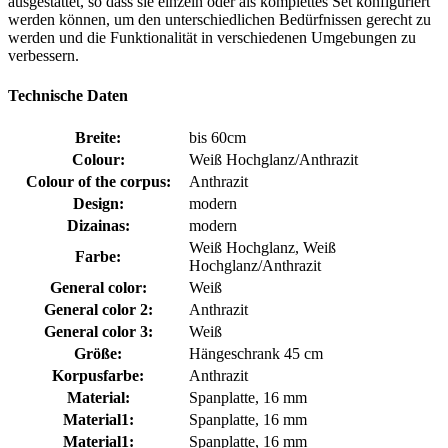
ausgestattet, so dass sie einzeln oder als komplettes Set konfiguriert
werden können, um den unterschiedlichen Bedürfnissen gerecht zu
werden und die Funktionalität in verschiedenen Umgebungen zu
verbessern.
Technische Daten
Breite:
bis 60cm
Colour:
Weiß Hochglanz/Anthrazit
Colour of the corpus:
Anthrazit
Design:
modern
Dizainas:
modern
Weiß Hochglanz, Weiß
Farbe:
Hochglanz/Anthrazit
General color:
Weiß
General color 2:
Anthrazit
General color 3:
Weiß
Größe:
Hängeschrank 45 cm
Korpusfarbe:
Anthrazit
Material:
Spanplatte, 16 mm
Material1:
Spanplatte, 16 mm
Material1:
Spanplatte, 16 mm