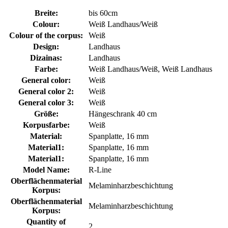
Breite:
bis 60cm
Colour:
Weiß Landhaus/Weiß
Colour of the corpus:
Weiß
Design:
Landhaus
Dizainas:
Landhaus
Farbe:
Weiß Landhaus/Weiß, Weiß Landhaus
General color:
Weiß
General color 2:
Weiß
General color 3:
Weiß
Größe:
Hängeschrank 40 cm
Korpusfarbe:
Weiß
Material:
Spanplatte, 16 mm
Material1:
Spanplatte, 16 mm
Material1:
Spanplatte, 16 mm
Model Name:
R-Line
Oberflächenmaterial
Melaminharzbeschichtung
Korpus:
Oberflächenmaterial
Melaminharzbeschichtung
Korpus:
Quantity of
2