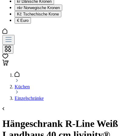
kr
Dänische Kronen
nkr
Norwegische Kronen
Kč
Tschechische Krone
€
Euro
Küchen
Einzelschränke
Hängeschrank R-Line Weiß
Landhaus 40 cm livinity®