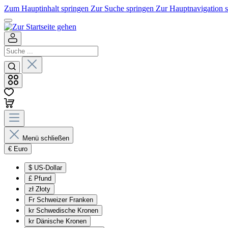
Zum Hauptinhalt springen
Zur Suche springen
Zur Hauptnavigation 
Menü schließen
€
Euro
$
US-Dollar
£
Pfund
zł
Złoty
Fr
Schweizer Franken
kr
Schwedische Kronen
kr
Dänische Kronen