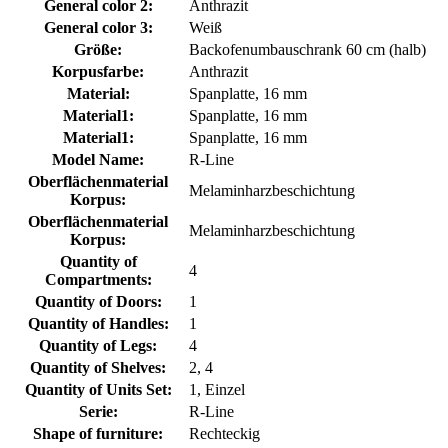
General color 2:
Anthrazit
General color 3:
Weiß
Größe:
Backofenumbauschrank 60 cm (halb)
Korpusfarbe:
Anthrazit
Material:
Spanplatte, 16 mm
Material1:
Spanplatte, 16 mm
Material1:
Spanplatte, 16 mm
Model Name:
R-Line
Oberflächenmaterial
Melaminharzbeschichtung
Korpus:
Oberflächenmaterial
Melaminharzbeschichtung
Korpus:
Quantity of
4
Compartments:
Quantity of Doors:
1
Quantity of Handles:
1
Quantity of Legs:
4
Quantity of Shelves:
2, 4
Quantity of Units Set:
1, Einzel
Serie:
R-Line
Shape of furniture:
Rechteckig