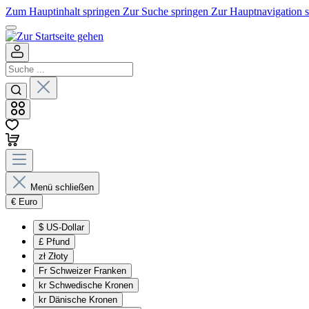
Zum Hauptinhalt springen
Zur Suche springen
Zur Hauptnavigation 
Menü schließen
€
Euro
$
US-Dollar
£
Pfund
zł
Złoty
Fr
Schweizer Franken
kr
Schwedische Kronen
kr
Dänische Kronen