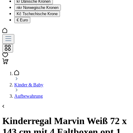
kr
Dänische Kronen
nkr
Norwegische Kronen
Kč
Tschechische Krone
€
Euro
Kinder & Baby
Aufbewahrung
Kinderregal Marvin Weiß 72 x
143 cm mit 4 Faltboxen opt.1