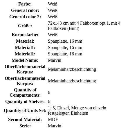
Farbe:
Weiß
General color:
Weiß
General color 2:
Weiß
72x143 cm mit 4 Faltboxen opt.1, mit 4
Größe:
Faltboxen (Bunt)
Korpusfarbe:
Weiß
Material:
Spanplatte, 16 mm
Material1:
Spanplatte, 16 mm
Material1:
Spanplatte, 16 mm
Model Name:
Marvin
Oberflächenmaterial
Melaminharzbeschichtung
Korpus:
Oberflächenmaterial
Melaminharzbeschichtung
Korpus:
Quantity of
6
Compartments:
Quantity of Shelves:
6
1, 5, Einzel, Menge von einzeln
Quantity of Units Set:
festgelegten Einheiten
Second Material:
MDF
Serie:
Marvin