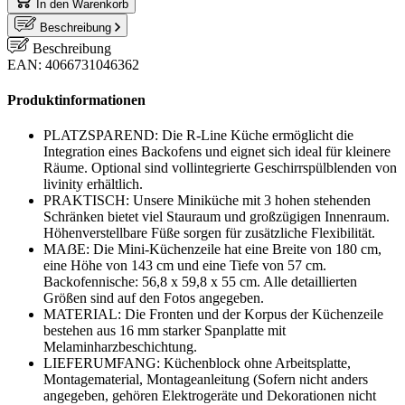
In den Warenkorb
Beschreibung
Beschreibung
EAN: 4066731046362
Produktinformationen
PLATZSPAREND: Die R-Line Küche ermöglicht die
Integration eines Backofens und eignet sich ideal für kleinere
Räume. Optional sind vollintegrierte Geschirrspülblenden von
livinity erhältlich.
PRAKTISCH: Unsere Miniküche mit 3 hohen stehenden
Schränken bietet viel Stauraum und großzügigen Innenraum.
Höhenverstellbare Füße sorgen für zusätzliche Flexibilität.
MAẞE: Die Mini-Küchenzeile hat eine Breite von 180 cm,
eine Höhe von 143 cm und eine Tiefe von 57 cm.
Backofennische: 56,8 x 59,8 x 55 cm. Alle detaillierten
Größen sind auf den Fotos angegeben.
MATERIAL: Die Fronten und der Korpus der Küchenzeile
bestehen aus 16 mm starker Spanplatte mit
Melaminharzbeschichtung.
LIEFERUMFANG: Küchenblock ohne Arbeitsplatte,
Montagematerial, Montageanleitung (Sofern nicht anders
angegeben, gehören Elektrogeräte und Dekorationen nicht