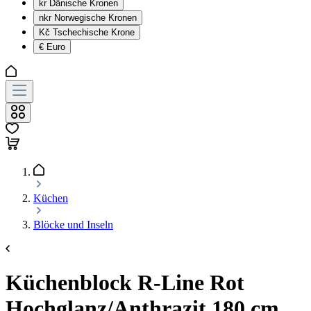
kr
Dänische Kronen
nkr
Norwegische Kronen
Kč
Tschechische Krone
€
Euro
Küchen
Blöcke und Inseln
Küchenblock R-Line Rot
Hochglanz/Anthrazit 180 cm