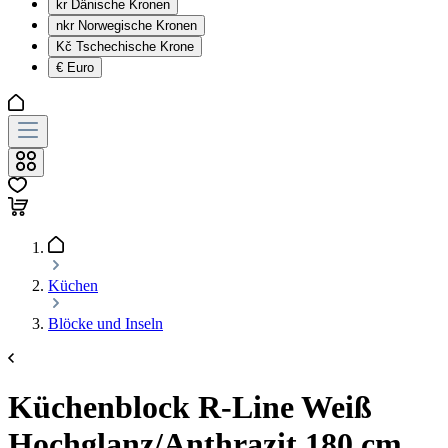
kr
Dänische Kronen
nkr
Norwegische Kronen
Kč
Tschechische Krone
€
Euro
Küchen
Blöcke und Inseln
Küchenblock R-Line Weiß
Hochglanz/Anthrazit 180 cm