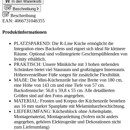
In den Warenkorb
Beschreibung
Beschreibung
EAN: 4066731046355
Produktinformationen
PLATZSPAREND: Die R-Line Küche ermöglicht die
Integration eines Backofens und eignet sich ideal für kleinere
Räume. Optional sind vollintegrierte Geschirrspülblenden von
livinity erhältlich.
PRAKTISCH: Unsere Miniküche mit 3 hohen stehenden
Schränken bietet viel Stauraum und großzügigen Innenraum.
Höhenverstellbare Füße sorgen für zusätzliche Flexibilität.
MAẞE: Die Mini-Küchenzeile hat eine Breite von 180 cm,
eine Höhe von 143 cm und eine Tiefe von 57 cm.
Backofennische: 56,8 x 59,8 x 55 cm. Alle detaillierten
Größen sind auf den Fotos angegeben.
MATERIAL: Fronten und Korpus der Küchenzeile bestehen
aus 16 mm starker Spanplatte mit Melaminharzbeschichtung.
LIEFERUMFANG: Küchenblock ohne Arbeitsplatte,
Montagematerial, Montageanleitung (Sofern nicht anders
angegeben, gehören Elektrogeräte und Dekorationen nicht
zum Lieferumfang)