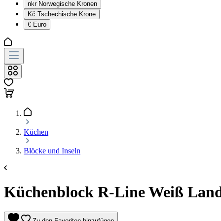
nkr
Norwegische Kronen
Kč
Tschechische Krone
€
Euro
Küchen
Blöcke und Inseln
Küchenblock R-Line Weiß Landh
Zu den Favoriten hinzufügen