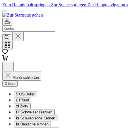
Zum Hauptinhalt springen
Zur Suche springen
Zur Hauptnavigation 
Menü schließen
€
Euro
$
US-Dollar
£
Pfund
zł
Złoty
Fr
Schweizer Franken
kr
Schwedische Kronen
kr
Dänische Kronen