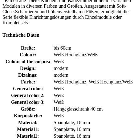
"Fame-Line" bietet Küchen- und Badezimmermöbel mit variablen
Modulen in diversen Farben und Größen. Ausgestattet mit Soft-
Close-Scharnieren und höhenverstellbaren Füßen, ermöglicht die
Serie flexible Einrichtungslösungen durch Einzelmodule oder
Komplettsets.
Technische Daten
Breite:
bis 60cm
Colour:
Weiß Hochglanz/Weiß
Colour of the corpus:
Weiß
Design:
modern
Dizainas:
modern
Farbe:
Weiß Hochglanz, Weiß Hochglanz/Weiß
General color:
Weiß
General color 2:
Weiß
General color 3:
Weiß
Größe:
Hängeglasschrank 40 cm
Korpusfarbe:
Weiß
Material:
Spanplatte, 16 mm
Material1:
Spanplatte, 16 mm
Material1:
Spanplatte, 16 mm